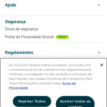
Exterior (ligue a cobrar)
Termos e Condições
0800 646 4001
Ajuda
+55 61 3030 6717
Política de entrega
Atendimento das 8h às 20h
Dúvidas Frequentes
Deficientes auditivos ou fala
(dias úteis)
Aviso de privacidade
Segurança
Entregas
0800 940 0458
Venda no Coopera
Novo!
Dicas de segurança
Trocas e Devoluções
Atendimento das 8h às 20h
Portal da Privacidade Sicoob
Novo!
(dias úteis)
Regulamentos
Aniversário Coopera
Ao clicar em "Aceitar todos os cookies", concorda com
o armazenamento de cookies no seu dispositivo para
Black Friday
Formas de pagamento
melhorar a navegação no site, analisar a utilização do
site e ajudar nas nossas iniciativas de marketing. Para
mais informações, consulte nosso
Aviso de
Privacidade
Rejeitar Todos
Aceitar todos os
Sicoob Soluções de Pagamento Ltda.
cookies