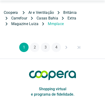
Ar e Ventilação
Britânia
Carrefour
Casas Bahia
Extra
Magazine Luiza
Mmplace
1
2
3
4
Shopping virtual
e programa de fidelidade.