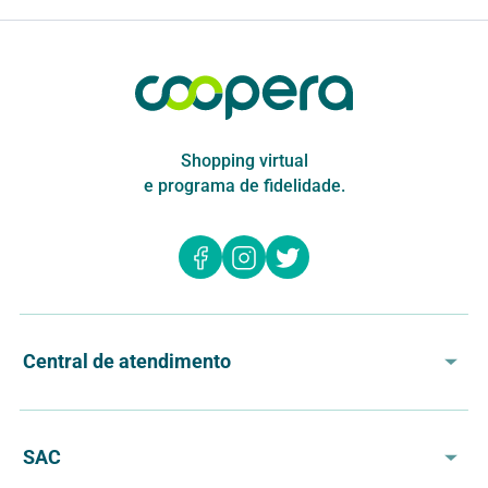
Shopping virtual
e programa de fidelidade.
Central de atendimento
24h por dia, todos os dias
Em caso de dúvida, solicitação
SAC
de informações, ou