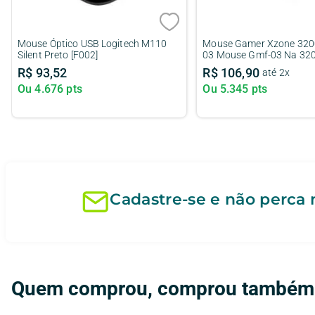
Mouse Gamer Fortrek Rogue
Mouse Gamer Com Fio 72
Wireless Branco
Preta
R$
236
,
00
R$
170
,
90
até
4
x
até
3
x
Ou
11.800
pts
Ou
8.545
pts
Cadastre-se e não perca
Quem comprou, comprou também