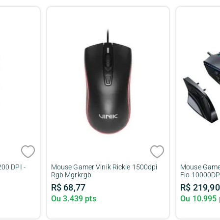
00 DPI -
Mouse Gamer Vinik Rickie 1500dpi
Mouse Gamer
Rgb Mgrkrgb
Fio 10000DP
[Remanufat
R$
68
,
77
R$
219
,
90
Ou
3.439
pts
Ou
10.995