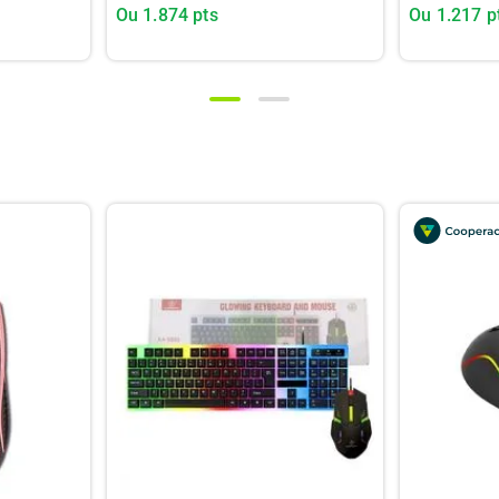
Ou
1.874
pts
Ou
1.217
p