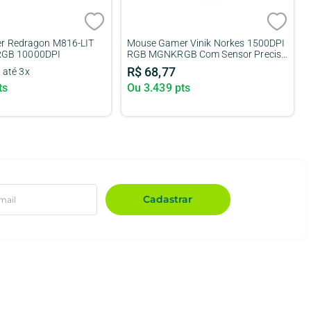
e Usb Profissional
Mouse Óptico Office Hoopson MS-
Dpi Rgb 6 Teclas
035 Cinza
R$
45
,
00
67%
OFF
R$
14
,
90
ts
Ou
745
pts
Cadastrar