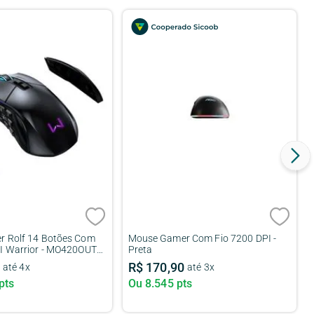
 Rolf 14 Botões Com
Mouse Gamer Com Fio 7200 DPI -
I Warrior - MO420OUT
Preta
urado] MO420OUT
R$
170
,
90
até
4
x
até
3
x
pts
Ou
8.545
pts