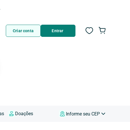
Compre em até 12x sem juros no cartão de crédito
Criar conta
Entrar
as
Doações
Informe seu CEP