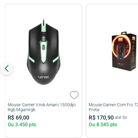
Mouse Gamer Vinik Amani 1500dpi
Mouse Gamer Com Fio 72
Rgb Mgamrgb
Preta
R$
69
,
00
R$
170
,
90
até
3
x
Ou
3.450
pts
Ou
8.545
pts