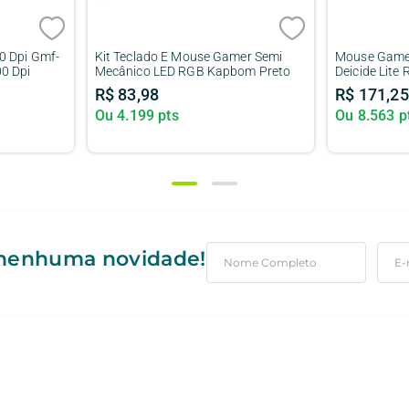
00 DPI -
Mouse Gamer Evolut EG-103 Rgb
Gaming Mous
2400 Dpi/ 06 Botoes Predator
Player 2400 
R$
44
,
90
R$
44
,
90
Ou
2.245
pts
Ou
2.245
p
 nenhuma novidade!