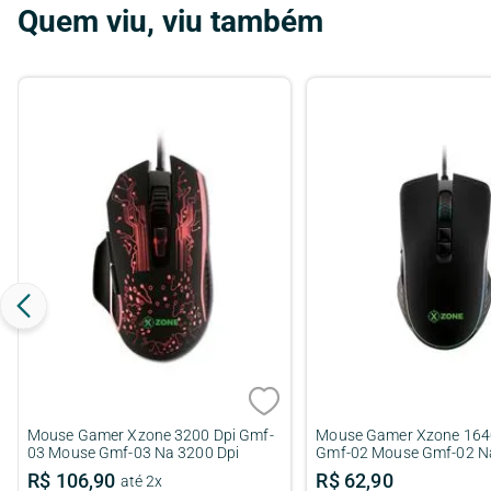
Quem viu, viu também
Mouse Gamer Xzone 3200 Dpi Gmf-
Mouse Gamer Xzone 164
03 Mouse Gmf-03 Na 3200 Dpi
Gmf-02 Mouse Gmf-02 N
Dpi
R$
106
,
90
R$
62
,
90
até
2
x