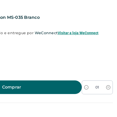
son MS-035 Branco
o e entregue por
WeConnect
Visitar a loja
WeConnect
-
+
Comprar