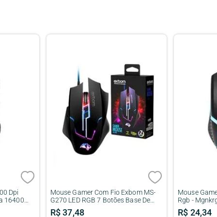
00 Dpi
Mouse Gamer Com Fio Exbom MS-
Mouse Gamer
a 16400
G270 LED RGB 7 Botões Base De
Rgb - Mgnkr
Metal 3200DPI
R$
37
,
48
R$
24
,
34