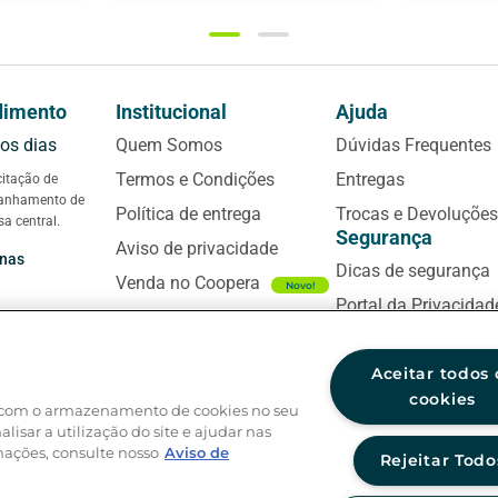
dimento
Institucional
Ajuda
 os dias
Quem Somos
Dúvidas Frequentes
Termos e Condições
Entregas
citação de
panhamento de
Política de entrega
Trocas e Devoluções
sa central.
Segurança
Aviso de privacidade
anas
Dicas de segurança
Venda no Coopera
Novo!
Portal da Privacidad
SAC
Ouvidoria
Sugestões ou reclamações
Aceitar todos 
Regulamentos
É a sua primeira ma
cookies
0800 724 4420
rar)
da com o armazenamento de cookies no seu
Aniversário Coopera
sobre o tema? Se sim
lisar a utilização do site e ajudar nas
preciso falar primei
Atendimento 24h
Black Friday
mações, consulte nosso
Aviso de
Rejeitar Todo
Central de Atendime
 ou fala