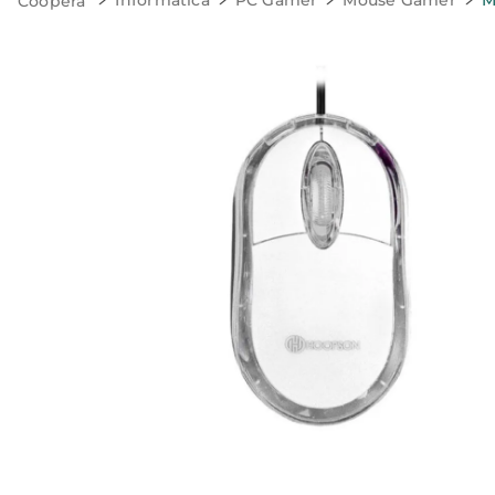
Informática
PC Gamer
Mouse Gamer
M