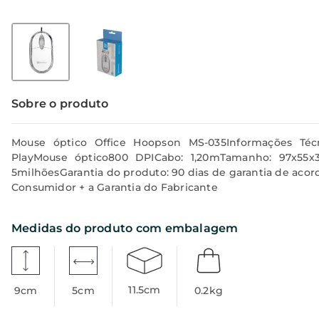
Sobre o produto
Mouse óptico Office Hoopson MS-035Informações Técn
PlayMouse óptico800 DPICabo: 1,20mTamanho: 97x55x
5milhõesGarantia do produto: 90 dias de garantia de aco
Consumidor + a Garantia do Fabricante
Medidas do produto com embalagem
11.5
cm
9
cm
5
cm
0.2
kg