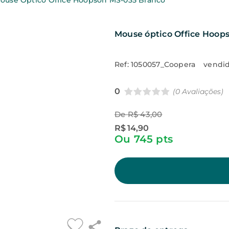
ouse Óptico Office Hoopson MS-035 Branco
Mouse óptico Office Hoop
Ref:
1050057_Coopera
vendid
0
(0 Avaliações)
De
R$ 43,00
R$ 14,90
Ou
745
pts