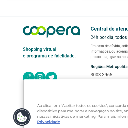
Central de aten
24h por dia, todos
Em caso de dúvida, soli
Shopping virtual
informações, ou acom
e programa de fidelidade.
protocolos, ligue na nos
Regiões Metropolit
3003 3965
Demais Regiões
0800 879 0334
Exterior (ligue a cob
Ao clicar em "Aceitar todos os cookies", concor
dispositivo para melhorar a navegação no site, ana
+55 61 3030 6717
nossas iniciativas de marketing. Para mais infor
Privacidade
Deficientes auditivos