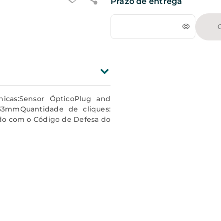
Prazo de entrega
icas:Sensor ÓpticoPlug and
33mmQuantidade de cliques:
rdo com o Código de Defesa do