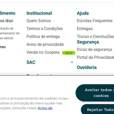
dimento
Institucional
Ajuda
 os dias
Quem Somos
Dúvidas Frequentes
Termos e Condições
Entregas
citação de
panhamento de
Política de entrega
Trocas e Devoluções
sa central.
Segurança
Aviso de privacidade
anas
Dicas de segurança
Venda no Coopera
Novo!
Portal da Privacidad
SAC
Ouvidoria
Sugestões ou reclamações
Regulamentos
É a sua primeira ma
0800 724 4420
rar)
Aniversário Coopera
sobre o tema? Se sim
preciso falar primei
Aceitar todos 
Atendimento 24h
Black Friday
Central de Atendime
cookies
da com o armazenamento de cookies no seu
 ou fala
com a cooperativa.
lisar a utilização do site e ajudar nas
mações, consulte nosso
Aviso de
Rejeitar Todo
0800 646 4001
0h (dias úteis)