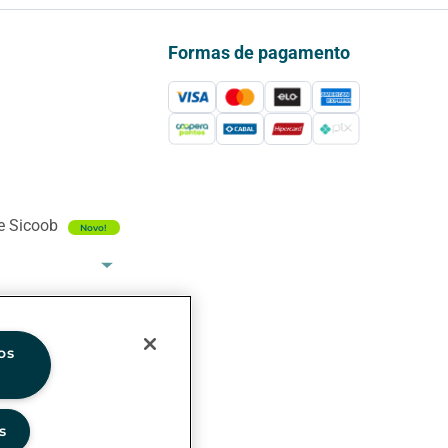
Formas de pagamento
e Sicoob
Novo!
nifestação
, será
ro com a
os
nto, SAC ou
s