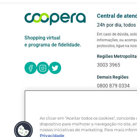
Central de aten
24h por dia, todos
Em caso de dúvida, soli
Shopping virtual
informações, ou acom
e programa de fidelidade.
protocolos, ligue na nos
Regiões Metropolit
3003 3965
Demais Regiões
0800 879 0334
Exterior (ligue a cob
+55 61 3030 6717
Ao clicar em "Aceitar todos os cookies", concor
Deficientes auditivos
dispositivo para melhorar a navegação no site, ana
0800 940 0458
nossas iniciativas de marketing. Para mais infor
Privacidade
Atendimento das 8h às 2